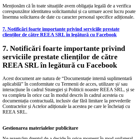
Menționăm că în toate situațiile avem obligația legală de a verifica
corespunzător identitatea solicitantului și ca urmare acest lucru poate
însemna solicitarea de date cu caracter personal specifice adiționale.
7. Notificări foarte importante privind serviciile prestate
clienților de către REEA SRL în legătură cu Facebook
7. Notificări foarte importante privind
serviciile prestate clienților de către
REEA SRL în legătură cu Facebook
Acest document are natura de “Documentație internă suplimentară
aplicabilă” în conformitate cu Termenii de acces, utilizare și/ sau
interacțiune în cadrul Strategiei și Politicii noastre REEA SRL, și se
va completa în orice caz în modul descris în cadrul acesteia cu
documentația contractuală, inclusiv dar fără limitare la prevederile
Contractelor și Actelor adiționale la acestea pe care le încheiați cu
REEA SRL.
Gestionarea materialelor publicitare
Ne rezervăm dreptul de a decide în orice moment în mod unilateral