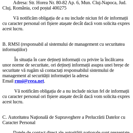
Adresa: Str. Horea Nr. 80-82 Ap. 6, Mun. Cluj-Napoca, Jud.
Cluj, România, cod poștal 400275
Vă notificăm obligația de a nu include niciun fel de informații
cu caracter personal ori fișiere atașate decât dacă vom solicita expres
acest lucru.
B. RMSI (responsabil al sistemului de management cu securitatea
informațiilor)
În situația în care dețineți informații cu privire la încălcarea
unor norme de securitate, ori dețineți informații asupra unei breșe de
securitate vă rugăm să contactați responsabilul sistemului de
management al securității informației la adresa
Email
rmsi@reea.net
.
Vă notificăm obligația de a nu include niciun fel de informații
cu caracter personal ori fișiere atașate decât dacă vom solicita expres
acest lucru.
C. Autoritatea Naţională de Supraveghere a Prelucrării Datelor cu
Caracter Personal
Datele de contact direct ale autorității naționale sunt prezentate