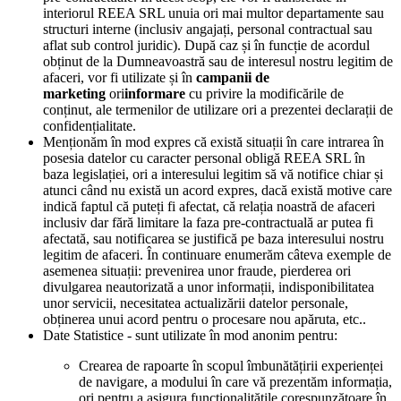
interiorul REEA SRL unuia ori mai multor departamente sau
structuri interne (inclusiv angajați, personal contractual sau
aflat sub control juridic). După caz și în funcție de acordul
obținut de la Dumneavoastră sau de interesul nostru legitim de
afaceri, vor fi utilizate și în
campanii de
marketing
ori
informare
cu privire la modificările de
conținut, ale termenilor de utilizare ori a prezentei declarații de
confidențialitate.
Menționăm în mod expres că există situații în care intrarea în
posesia datelor cu caracter personal obligă REEA SRL în
baza legislației, ori a interesului legitim să vă notifice chiar și
atunci când nu există un acord expres, dacă există motive care
indică faptul că puteți fi afectat, că relația noastră de afaceri
inclusiv dar fără limitare la faza pre-contractuală ar putea fi
afectată, sau notificarea se justifică pe baza interesului nostru
legitim de afaceri. În continuare enumerăm câteva exemple de
asemenea situații: prevenirea unor fraude, pierderea ori
divulgarea neautorizată a unor informații, indisponibilitatea
unor servicii, necesitatea actualizării datelor personale,
obținerea unui acord pentru o procesare nou apăruta, etc..
Date Statistice - sunt utilizate în mod anonim pentru:
Crearea de rapoarte în scopul îmbunătățirii experienței
de navigare, a modului în care vă prezentăm informația,
ori pentru a asigura funcționalitățile corespunzătoare în