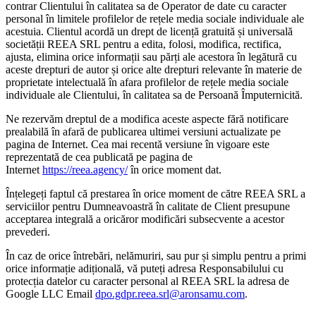
contrar Clientului în calitatea sa de Operator de date cu caracter
personal în limitele profilelor de rețele media sociale individuale ale
acestuia. Clientul acordă un drept de licență gratuită și universală
societății REEA SRL pentru a edita, folosi, modifica, rectifica,
ajusta, elimina orice informații sau părți ale acestora în legătură cu
aceste drepturi de autor și orice alte drepturi relevante în materie de
proprietate intelectuală în afara profilelor de rețele media sociale
individuale ale Clientului, în calitatea sa de Persoană Împuternicită.
Ne rezervăm dreptul de a modifica aceste aspecte fără notificare
prealabilă în afară de publicarea ultimei versiuni actualizate pe
pagina de Internet. Cea mai recentă versiune în vigoare este
reprezentată de cea publicată pe pagina de
Internet
https://reea.agency/
în orice moment dat.
Înțelegeți faptul că prestarea în orice moment de către REEA SRL a
serviciilor pentru Dumneavoastră în calitate de Client presupune
acceptarea integrală a oricăror modificări subsecvente a acestor
prevederi.
În caz de orice întrebări, nelămuriri, sau pur și simplu pentru a primi
orice informație adițională, vă puteți adresa Responsabilului cu
protecția datelor cu caracter personal al REEA SRL la adresa de
Google LLC Email
dpo.gdpr.reea.srl@aronsamu.com
.