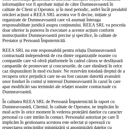
informațiilor vor fi aprobate inițial de către Dumneavoastră în
calitate de Client și Operator, și în mod periodic, astfel încât prealabil
oricărei acțiuni a REEA SRL acestea vor fi decise, inițiate și
organizate de Dumneavoastră care vă asumați întreaga
responsabilitate juridică asupra conținutului. REEA SRL va proceda
doar ulterior la punerea în executare a acestor acțiuni conform
instrucțiunilor Dumneavoastră precise și specifice, în calitate de
Prestator și Persoană Împuternicită.
REEA SRL nu este responsabilă pentru relația Dumneavoastră
contractuală independentă de cea dintre organizațiile noastre cu
companiile care vă oferă platformele în cadrul cărora se desfășoară
campaniile de promovare și concursurile, de care rămâneți în orice
caz răspunzători în mod exclusiv. Ne rezervăm totodată dreptul de a
recupera orice prejudicii care ne-au fost cauzate datorită avansării
unor fonduri în contul și interesul Dumneavoastră în cazul în care
apar modificări sau terminări ale relației noastre contractuale cu
Dumneavoastră.
În calitatea REEA SRL de Persoană Împuternicită în raport cu
Dumneavoastră, Clientul, în calitate de Operator, ne implicăm în
mod activ în orice moment în vederea protejării datelor cu caracter
personal cu care intrăm în contact. Personalul autorizat pe care îl
implicăm în gestionarea acestora este selectat și operează cu
respectarea principiilor minimizării și anonimizării datelor cu