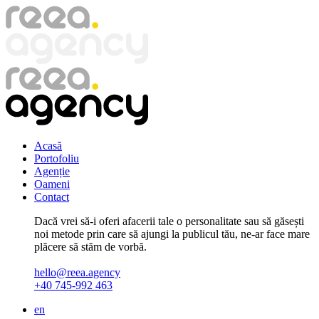
Skip
to
main
content
Acasă
Portofoliu
Agenție
Oameni
Contact
Dacă vrei să-i oferi afacerii tale o personalitate sau să găsești
noi metode prin care să ajungi la publicul tău, ne-ar face mare
plăcere să stăm de vorbă.
hello@reea.agency
+40 745-992 463
en