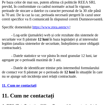
Pe baza celor de mai sus, putem afirma că politicile REEA SRL
prevăd, în conformitate cu cadrul normativ actual în vigoare,
perioade de stocare a datelor cu caracter personal de la 30 zile până
la 70 ani. De la caz la caz, perioada necesară ștergerii în cazul unor
cereri specifice va fi comunicată în răspunsul cererii Dumneavoastră.
Specific domeniului
https://www.reea.agency/
:
- Log-urile (jurnalele) web și cele rezultate din sistemele de
securitate vor fi păstrate
12 luni
în baza legislației și al interesului
legitim (analiza sistemelor de securitate, îndeplinirea unor obligații
contractuale).
- Datele statistice se vor păstra în mod granular 12 luni, iar
agregate pe o perioadă maximă de 3 ani.
- Datele de identificare trimise prin intermediul formularului
de contact vor fi păstrate pe o perioada de
12 luni
în situațiile în care
nu se ajunge sub incidența unei relații contractuale.
11. Cum ne contactați
11. Cum ne contactați