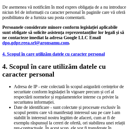
De asemenea vă notificăm în mod expres obligația de a nu introduce
niciun fel de informații cu caracter personal în paginile care vă oferă
posibilitatea de a furniza sau posta comentarii.
Persoanele considerate minore conform legislației aplicabile
sunt obligate să solicite asistența reprezentanților lor legali și să
ne contacteze imediat la adresa Google LLC Email
dpo.gdpr.reea.srl@aronsamu.com
.
4. Scopul în care utilizăm datele cu caracter personal
4. Scopul în care utilizăm datele cu
caracter personal
Adresa de IP - este colectată în scopul asigurării cerințelor de
securitate conform legislației în vigoare precum și cel al
respectării normelor și regulamentelor interne cu privire la
securitatea informației.
Date de identificare - sunt colectate și procesate exclusiv în
scopul pentru care vă manifestați interesul sau pe care l-am
stabilit în interesul nostru legitim de afaceri, cum ar fi de
exemplu răspunsul la cereri de ofertă, ori stabilirea unei relații
pre-contractuale. În acest scop, ele vor fi transferate în