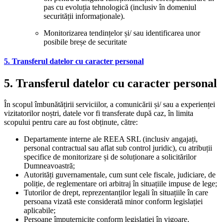
pas cu evoluția tehnologică (inclusiv în domeniul
securității informaționale).
Monitorizarea tendințelor și/ sau identificarea unor
posibile breșe de securitate
5. Transferul datelor cu caracter personal
5. Transferul datelor cu caracter personal
În scopul îmbunătățirii serviciilor, a comunicării și/ sau a experienței
vizitatorilor noștri, datele vor fi transferate după caz, în limita
scopului pentru care au fost obținute, către:
Departamente interne ale REEA SRL (inclusiv angajați,
personal contractual sau aflat sub control juridic), cu atribuții
specifice de monitorizare și de soluționare a solicitărilor
Dumneavoastră;
Autorități guvernamentale, cum sunt cele fiscale, judiciare, de
poliție, de reglementare ori arbitraj în situațiile impuse de lege;
Tutorilor de drept, reprezentanților legali în situațiile în care
persoana vizată este considerată minor conform legislației
aplicabile;
Persoane împuternicite conform legislației în vigoare.