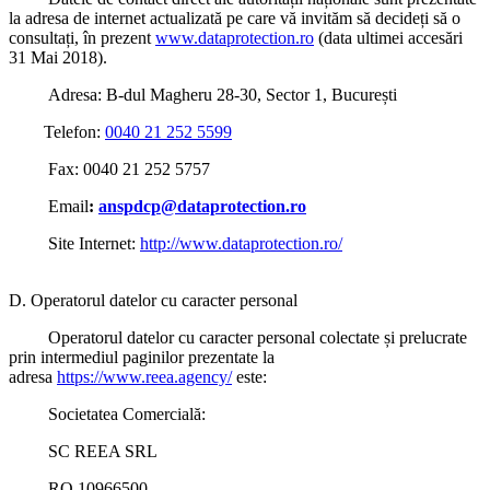
la adresa de internet actualizată pe care vă invităm să decideți să o
consultați, în prezent
www.dataprotection.ro
(data ultimei accesări
31 Mai 2018).
Adresa: B-dul Magheru 28-30, Sector 1, București
Telefon:
0040 21 252 5599
Fax:
0040 21 252 5757
Email
:
anspdcp@dataprotection.ro
Site Internet:
http://www.dataprotection.ro/
D. Operatorul datelor cu caracter personal
Operatorul datelor cu caracter personal colectate și prelucrate
prin intermediul paginilor prezentate la
adresa
https://www.reea.agency/
este:
Societatea Comercială:
SC REEA SRL
RO 10966500