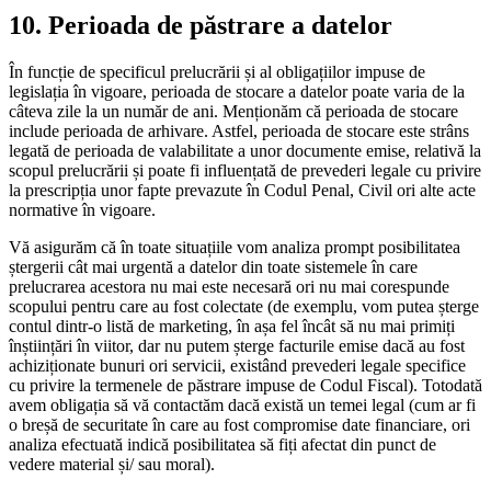
10. Perioada de păstrare a datelor
În funcție de specificul prelucrării și al obligațiilor impuse de
legislația în vigoare, perioada de stocare a datelor poate varia de la
câteva zile la un număr de ani. Menționăm că perioada de stocare
include perioada de arhivare. Astfel, perioada de stocare este strâns
legată de perioada de valabilitate a unor documente emise, relativă la
scopul prelucrării și poate fi influențată de prevederi legale cu privire
la prescripția unor fapte prevazute în Codul Penal, Civil ori alte acte
normative în vigoare.
Vă asigurăm că în toate situațiile vom analiza prompt posibilitatea
ștergerii cât mai urgentă a datelor din toate sistemele în care
prelucrarea acestora nu mai este necesară ori nu mai corespunde
scopului pentru care au fost colectate (de exemplu, vom putea șterge
contul dintr-o listă de marketing, în așa fel încât să nu mai primiți
înștiințări în viitor, dar nu putem șterge facturile emise dacă au fost
achiziționate bunuri ori servicii, existând prevederi legale specifice
cu privire la termenele de păstrare impuse de Codul Fiscal). Totodată
avem obligația să vă contactăm dacă există un temei legal (cum ar fi
o breșă de securitate în care au fost compromise date financiare, ori
analiza efectuată indică posibilitatea să fiți afectat din punct de
vedere material și/ sau moral).