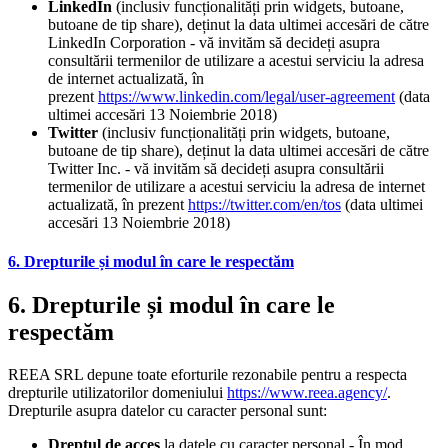
LinkedIn
(inclusiv funcționalități prin widgets, butoane,
butoane de tip share), deținut la data ultimei accesări de către
LinkedIn Corporation - vă invităm să decideți asupra
consultării termenilor de utilizare a acestui serviciu la adresa
de internet actualizată, în
prezent
https://www.linkedin.com/legal/user-agreement
(data
ultimei accesări 13 Noiembrie 2018)
Twitter
(inclusiv funcționalități prin widgets, butoane,
butoane de tip share), deținut la data ultimei accesări de către
Twitter Inc. - vă invităm să decideți asupra consultării
termenilor de utilizare a acestui serviciu la adresa de internet
actualizată, în prezent
https://twitter.com/en/tos
(data ultimei
accesări 13 Noiembrie 2018)
6. Drepturile și modul în care le respectăm
6. Drepturile și modul în care le
respectăm
REEA SRL depune toate eforturile rezonabile pentru a respecta
drepturile utilizatorilor domeniului
https://www.reea.agency/
.
Drepturile asupra datelor cu caracter personal sunt:
Dreptul de acces
la datele cu caracter personal - În mod