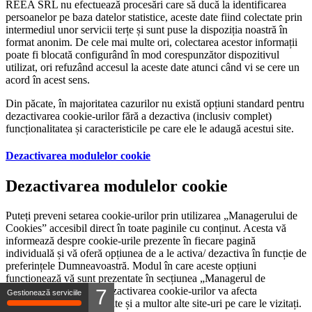
REEA SRL nu efectuează procesări care să ducă la identificarea
persoanelor pe baza datelor statistice, aceste date fiind colectate prin
intermediul unor servicii terțe și sunt puse la dispoziția noastră în
format anonim. De cele mai multe ori, colectarea acestor informații
poate fi blocată configurând în mod corespunzător dispozitivul
utilizat, ori refuzând accesul la aceste date atunci când vi se cere un
acord în acest sens.
Din păcate, în majoritatea cazurilor nu există opțiuni standard pentru
dezactivarea cookie-urilor fără a dezactiva (inclusiv complet)
funcționalitatea și caracteristicile pe care ele le adaugă acestui site.
Dezactivarea modulelor cookie
Dezactivarea modulelor cookie
Puteți preveni setarea cookie-urilor prin utilizarea „Managerului de
Cookies” accesibil direct în toate paginile cu conținut. Acesta vă
informează despre cookie-urile prezente în fiecare pagină
individuală și vă oferă opțiunea de a le activa/ dezactiva în funcție de
preferințele Dumneavoastră. Modul în care aceste opțiuni
funcționează vă sunt prezentate în secțiunea „Managerul de
Cookies”. Rețineți că dezactivarea cookie-urilor va afecta
7
Gestionează serviciile
funcționalitatea acestui site și a multor alte site-uri pe care le vizitați.