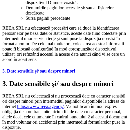
dispozitivul Dumneavoastră.
Denumirile paginilor accesate și/ sau al fișierelor
descărcate
Sursa paginii precedente
REEA SRL nu efectuează procesări care să ducă la identificarea
persoanelor pe baza datelor statistice, aceste date fiind colectate prin
intermediul unor servicii terțe și sunt puse la dispoziția noastră în
format anonim. De cele mai multe ori, colectarea acestor informații
poate fi blocată configurând în mod corespunzător dispozitivul
utilizat, ori refuzând accesul la aceste date atunci când vi se cere un
acord în acest sens.
3. Date sensibile și/ sau despre minori
3. Date sensibile și/ sau despre minori
REEA SRL nu colectează și nu procesează date cu caracter sensibil,
ori despre minori prin intermediul paginilor disponibile la adresa de
internet
https://www.reea.agency/
. Vă notificăm în mod expres
obligația de a nu transmite niciun fel de date cu caracter personal,
altele decât cele enumerate în cadrul punctului 2 al acestui document
în mod voluntar ori accidental prin intermediul formularelor puse la
dispoziție.