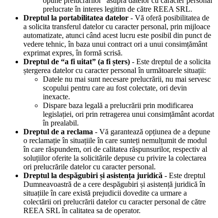
opune prelucrărilor” asupra datelor cu caracter personal
prelucrate în interes legitim de către REEA SRL.
Dreptul la portabilitatea datelor
- Vă oferă posibilitatea de
a solicita transferul datelor cu caracter personal, prin mijloace
automatizate, atunci când acest lucru este posibil din punct de
vedere tehnic, în baza unui contract ori a unui consimțământ
exprimat expres, în formă scrisă.
Dreptul de “a fi uitat” (a fi șters)
- Este dreptul de a solicita
ștergerea datelor cu caracter personal în următoarele situații:
Datele nu mai sunt necesare prelucrării, nu mai servesc
scopului pentru care au fost colectate, ori devin
inexacte.
Dispare baza legală a prelucrării prin modificarea
legislației, ori prin retragerea unui consimțământ acordat
în prealabil.
Dreptul de a reclama
- Vă garantează opțiunea de a depune
o reclamație în situațiile în care sunteți nemulțumit de modul
în care răspundem, ori de calitatea răspunsurilor, respectiv al
soluțiilor oferite la solicitările depuse cu privire la colectarea
ori prelucrările datelor cu caracter personal.
Dreptul la despăgubiri și asistența juridică
- Este dreptul
Dumneavoastră de a cere despăgubiri și asistență juridică în
situațiile în care există prejudicii dovedite ca urmare a
colectării ori prelucrării datelor cu caracter personal de către
REEA SRL în calitatea sa de operator.