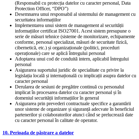
(Responsabil cu protecția datelor cu caracter personal, Data
Protection Officer, “DPO”)
Desemnarea unui responsabil al sistemului de management cu
securitatea informațiilor
Implementarea unui sistem de management al securității
informațiilor certificat ISO27001. Acest sistem presupune o
serie de măsuri tehnice (sisteme de monitorizare, echipamente
conforme, personal specializat, măsuri de securitate fizică,
cibernetică, etc.) și organizaționale (politici, proceduri
operaționale) care se aplică întregului personal
Adoptarea unui cod de conduită intern, aplicabil întregului
personal
Asigurarea suportului juridic de specialitate cu privire la
legislația locală și internațională cu implicații asupra datelor cu
caracter personal
Derularea de sesiuni de pregătire continuă cu personalul
implicat în procesarea datelor cu caracter personal și în
domeniul securității informațiilor în general
Asigurarea prin prevederi contractuale specifice a garantării
unor sisteme de organizare și siguranță adecvate în beneficiul
partenerilor și colaboratorilor atunci când se prelucrează date
cu caracter personal în calitate de operator.
10. Perioada de păstrare a datelor