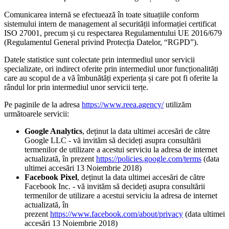
Comunicarea internă se efectuează în toate situațiile conform
sistemului intern de management al securității informației certificat
ISO 27001, precum și cu respectarea Regulamentului UE 2016/679
(Regulamentul General privind Protecția Datelor, “RGPD”).
Datele statistice sunt colectate prin intermediul unor servicii
specializate, ori indirect oferite prin intermediul unor funcționalități
care au scopul de a vă îmbunătăți experiența și care pot fi oferite la
rândul lor prin intermediul unor servicii terțe.
Pe paginile de la adresa
https://www.reea.agency/
utilizăm
următoarele servicii:
Google Analytics
, deținut la data ultimei accesări de către
Google LLC - vă invităm să decideți asupra consultării
termenilor de utilizare a acestui serviciu la adresa de internet
actualizată, în prezent
https://policies.google.com/terms
(data
ultimei accesări 13 Noiembrie 2018)
Facebook Pixel
, deținut la data ultimei accesări de către
Facebook Inc. - vă invităm să decideți asupra consultării
termenilor de utilizare a acestui serviciu la adresa de internet
actualizată, în
prezent
https://www.facebook.com/about/privacy
(data ultimei
accesări 13 Noiembrie 2018)