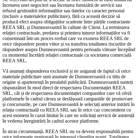
încetarea unei negocieri sau încetarea furnizării de servicii sau
refuzul gestionării informațiilor sau datelor cu caracter personal
(inclusiv a materialelor publicitare), fără ca această decizie să
producă efect asupra obligațiilor scadente între părțile contractante
REEA SRL și Dumneavoastră în calitate de Client. La terminarea
relației contractuale, predarea și primirea tuturor informațiilor va fi
consemnată într-un proces-verbal care va exonera REEA SRL de
orice răspundere pentru viitor și va transfera totalitatea riscurilor de
răspundere asupra Dumneavoastră pentru perioada viitoare începând
cu momentul încetării relației contractuale cu societatea comercială
REEA SRL.
Vă asumați răspunderea exclusivă și ne asigurați de faptul că orice
materiale publicitare sunt asumate de Dumneavoastră cu titlu de
origine și apartenență în prealabil publicării. Dumneavoastră sunteți
răspunzători în mod direct de respectarea Documentației REEA
SRL, cât și de respectarea documentației companiilor care vă oferă
platformele în cadrul cărora se desfășoară campaniile de promovare
și concursurile, pe care Dumneavoastră le selectați anterior intrării în
relația contractuală cu REEA SRL sau în orice caz concomitent cu
acest moment în cazul limitat în care ne solicitați servicii de asistență
în vederea înregistrării în cadrul acestor platforme.
În nicio circumstanță, REEA SRL nu va deveni responsabilă pentru
orice informație gestionată în interesul clienților noștri. Totalitatea