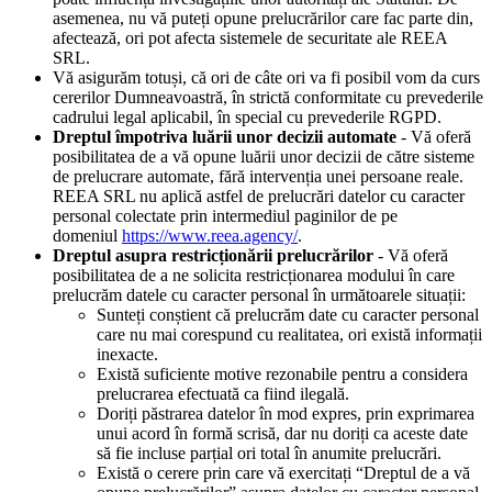
asemenea, nu vă puteți opune prelucrărilor care fac parte din,
afectează, ori pot afecta sistemele de securitate ale REEA
SRL.
Vă asigurăm totuși, că ori de câte ori va fi posibil vom da curs
cererilor Dumneavoastră, în strictă conformitate cu prevederile
cadrului legal aplicabil, în special cu prevederile RGPD.
Dreptul împotriva luării unor decizii automate
- Vă oferă
posibilitatea de a vă opune luării unor decizii de către sisteme
de prelucrare automate, fără intervenția unei persoane reale.
REEA SRL nu aplică astfel de prelucrări datelor cu caracter
personal colectate prin intermediul paginilor de pe
domeniul
https://www.reea.agency/
.
Dreptul asupra restricționării prelucrărilor
- Vă oferă
posibilitatea de a ne solicita restricționarea modului în care
prelucrăm datele cu caracter personal în următoarele situații:
Sunteți conștient că prelucrăm date cu caracter personal
care nu mai corespund cu realitatea, ori există informații
inexacte.
Există suficiente motive rezonabile pentru a considera
prelucrarea efectuată ca fiind ilegală.
Doriți păstrarea datelor în mod expres, prin exprimarea
unui acord în formă scrisă, dar nu doriți ca aceste date
să fie incluse parțial ori total în anumite prelucrări.
Există o cerere prin care vă exercitați “Dreptul de a vă