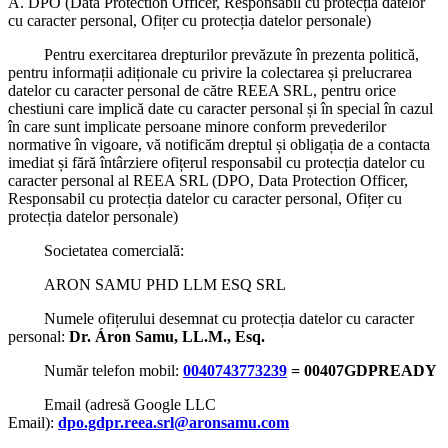
A. DPO (Data Protection Officer, Responsabil cu protecția datelor
cu caracter personal, Ofițer cu protecția datelor personale)
Pentru exercitarea drepturilor prevăzute în prezenta politică,
pentru informații adiționale cu privire la colectarea și prelucrarea
datelor cu caracter personal de către REEA SRL, pentru orice
chestiuni care implică date cu caracter personal și în special în cazul
în care sunt implicate persoane minore conform prevederilor
normative în vigoare, vă notificăm dreptul și obligația de a contacta
imediat și fără întârziere ofițerul responsabil cu protecția datelor cu
caracter personal al REEA SRL (DPO, Data Protection Officer,
Responsabil cu protecția datelor cu caracter personal, Ofițer cu
protecția datelor personale)
Societatea comercială:
ARON SAMU PHD LLM ESQ SRL
Numele ofițerului desemnat cu protecția datelor cu caracter
personal:
Dr. Áron Samu, LL.M., Esq.
Număr telefon mobil:
0040743773239
= 00407
GDPREADY
Email (adresă Google LLC
Email):
dpo.gdpr.reea.srl@aronsamu.com