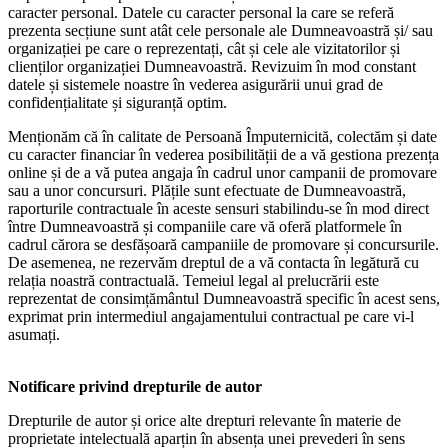
caracter personal. Datele cu caracter personal la care se referă
prezenta secțiune sunt atât cele personale ale Dumneavoastră și/ sau
organizației pe care o reprezentați, cât și cele ale vizitatorilor și
clienților organizației Dumneavoastră. Revizuim în mod constant
datele și sistemele noastre în vederea asigurării unui grad de
confidențialitate și siguranță optim.
Menționăm că în calitate de Persoană Împuternicită, colectăm și date
cu caracter financiar în vederea posibilității de a vă gestiona prezența
online și de a vă putea angaja în cadrul unor campanii de promovare
sau a unor concursuri. Plățile sunt efectuate de Dumneavoastră,
raporturile contractuale în aceste sensuri stabilindu-se în mod direct
între Dumneavoastră și companiile care vă oferă platformele în
cadrul cărora se desfășoară campaniile de promovare și concursurile.
De asemenea, ne rezervăm dreptul de a vă contacta în legătură cu
relația noastră contractuală. Temeiul legal al prelucrării este
reprezentat de consimțământul Dumneavoastră specific în acest sens,
exprimat prin intermediul angajamentului contractual pe care vi-l
asumați.
Notificare privind drepturile de autor
Drepturile de autor și orice alte drepturi relevante în materie de
proprietate intelectuală aparțin în absența unei prevederi în sens