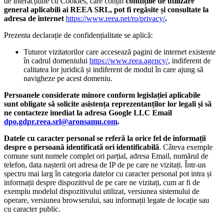
de interacțiune cu Cookies, care conțin
condițiile de utilizare
general aplicabili ai REEA SRL, pot fi regăsite și consultate la
adresa de internet
https://www.reea.net/ro/privacy/
.
Prezenta declarație de confidențialitate se aplică:
Tuturor vizitatorilor care accesează pagini de internet existente
în cadrul domeniului
https://www.reea.agency/
, indiferent de
calitatea lor juridică și indiferent de modul în care ajung să
navigheze pe acest domeniu.
Persoanele considerate minore conform legislației aplicabile
sunt obligate să solicite asistența reprezentanților lor legali și să
ne contacteze imediat la adresa Google LLC Email
dpo.gdpr.reea.srl@aronsamu.com
.
Datele cu caracter personal se referă la orice fel de informații
despre o persoană identificată ori identificabilă
. Câteva exemple
comune sunt numele complet ori parțial, adresa Email, numărul de
telefon, data nașterii ori adresa de IP de pe care ne vizitați. Într-un
spectru mai larg în categoria datelor cu caracter personal pot intra și
informații despre dispozitivul de pe care ne vizitați, cum ar fi de
exemplu modelul dispozitivului utilizat, versiunea sistemului de
operare, versiunea browserului, sau informații legate de locație sau
cu caracter public.