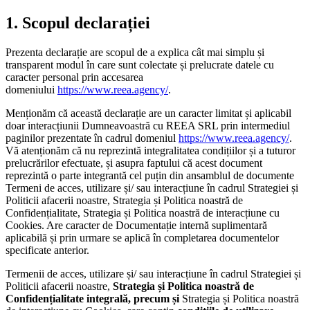
1. Scopul declarației
Prezenta declarație are scopul de a explica cât mai simplu și
transparent modul în care sunt colectate și prelucrate datele cu
caracter personal prin accesarea
domeniului
https://www.reea.agency/
.
Menționăm că această declarație are un caracter limitat și aplicabil
doar interacțiunii Dumneavoastră cu REEA SRL prin intermediul
paginilor prezentate în cadrul domeniul
https://www.reea.agency/
.
Vă atenționăm că nu reprezintă integralitatea condițiilor și a tuturor
prelucrărilor efectuate, și asupra faptului că acest document
reprezintă o parte integrantă cel puțin din ansamblul de documente
Termeni de acces, utilizare și/ sau interacțiune în cadrul Strategiei și
Politicii afacerii noastre, Strategia și Politica noastră de
Confidențialitate, Strategia și Politica noastră de interacțiune cu
Cookies. Are caracter de Documentație internă suplimentară
aplicabilă și prin urmare se aplică în completarea documentelor
specificate anterior.
Termenii de acces, utilizare și/ sau interacțiune în cadrul Strategiei și
Politicii afacerii noastre,
Strategia și Politica noastră de
Confidențialitate integrală, precum și
Strategia și Politica noastră