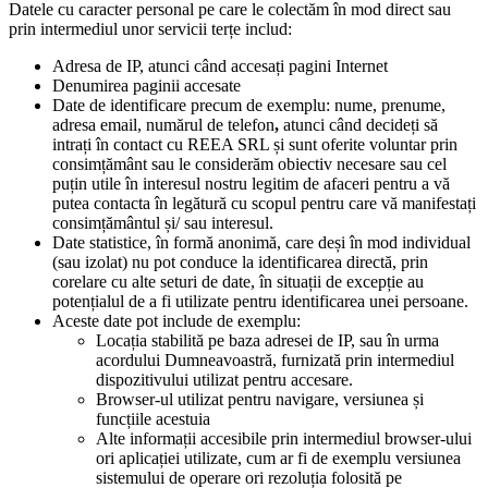
Datele cu caracter personal pe care le colectăm în mod direct sau
prin intermediul unor servicii terțe includ:
Adresa de IP, atunci când accesați pagini Internet
Denumirea paginii accesate
Date de identificare precum de exemplu: nume, prenume,
adresa email, numărul de telefon
,
atunci când decideți să
intrați în contact cu REEA SRL și sunt oferite voluntar prin
consimțământ sau le considerăm obiectiv necesare sau cel
puțin utile în interesul nostru legitim de afaceri pentru a vă
putea contacta în legătură cu scopul pentru care vă manifestați
consimțământul și/ sau interesul.
Date statistice, în formă anonimă, care deși în mod individual
(sau izolat) nu pot conduce la identificarea directă, prin
corelare cu alte seturi de date, în situații de excepție au
potențialul de a fi utilizate pentru identificarea unei persoane.
Aceste date pot include de exemplu:
Locația stabilită pe baza adresei de IP, sau în urma
acordului Dumneavoastră, furnizată prin intermediul
dispozitivului utilizat pentru accesare.
Browser-ul utilizat pentru navigare, versiunea și
funcțiile acestuia
Alte informații accesibile prin intermediul browser-ului
ori aplicației utilizate, cum ar fi de exemplu versiunea
sistemului de operare ori rezoluția folosită pe