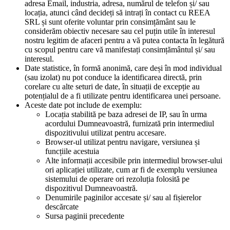
adresa Email, industria, adresa, numărul de telefon și/ sau
locația, atunci când decideți să intrați în contact cu REEA
SRL și sunt oferite voluntar prin consimțământ sau le
considerăm obiectiv necesare sau cel puțin utile în interesul
nostru legitim de afaceri pentru a vă putea contacta în legătură
cu scopul pentru care vă manifestați consimțământul și/ sau
interesul.
Date statistice, în formă anonimă, care deși în mod individual
(sau izolat) nu pot conduce la identificarea directă, prin
corelare cu alte seturi de date, în situații de excepție au
potențialul de a fi utilizate pentru identificarea unei persoane.
Aceste date pot include de exemplu:
Locația stabilită pe baza adresei de IP, sau în urma
acordului Dumneavoastră, furnizată prin intermediul
dispozitivului utilizat pentru accesare.
Browser-ul utilizat pentru navigare, versiunea și
funcțiile acestuia
Alte informații accesibile prin intermediul browser-ului
ori aplicației utilizate, cum ar fi de exemplu versiunea
sistemului de operare ori rezoluția folosită pe
dispozitivul Dumneavoastră.
Denumirile paginilor accesate și/ sau al fișierelor
descărcate
Sursa paginii precedente