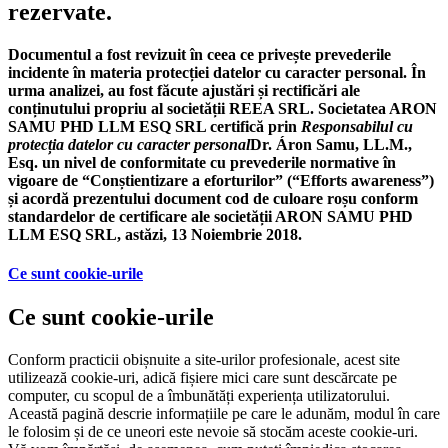
rezervate.
Documentul a fost revizuit în ceea ce privește prevederile
incidente în materia protecției datelor cu caracter personal. În
urma analizei, au fost făcute ajustări și rectificări ale
conținutului propriu al societății REEA SRL. Societatea ARON
SAMU PHD LLM ESQ SRL certifică prin
Responsabilul cu
protecția datelor cu caracter personal
Dr. Áron Samu, LL.M.,
Esq. un nivel de conformitate cu prevederile normative în
vigoare de “Conștientizare a eforturilor” (“Efforts awareness”)
și acordă prezentului document cod de culoare roșu conform
standardelor de certificare ale societății ARON SAMU PHD
LLM ESQ SRL, astăzi,
13 Noiembrie
2018.
Ce sunt cookie-urile
Ce sunt cookie-urile
Conform practicii obișnuite a site-urilor profesionale, acest site
utilizează cookie-uri, adică fișiere mici care sunt descărcate pe
computer, cu scopul de a îmbunătăți experiența utilizatorului.
Această pagină descrie informațiile pe care le adunăm, modul în care
le folosim și de ce uneori este nevoie să stocăm aceste cookie-uri.