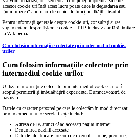
Vă vom împărtăși, de asemenea, cum puteți împiedica stocarea
acestor cookie-uri însă acest lucru poate duce la degradarea sau
„întreruperea” anumitor elemente ale funcționalității site-ului.
Pentru informații generale despre cookie-uri, consultați surse
suplimentare despre fișierele cookie HTTP, inclusiv dar fără limitare
la Wikipedia.
Cum folosim informațiile colectate prin intermediul cookie-
urilor
Cum folosim informațiile colectate prin
intermediul cookie-urilor
Utilizăm informațiile colectate prin intermediul cookie-urilor în
scopul permiterii și îmbunătățirii experienței Dumneavoastră de
navigare.
Datele cu caracter personal pe care le colectăm în mod direct sau
prin intermediul unor servicii terțe includ:
Adresa de IP, atunci când accesați pagini Internet
Denumirea paginii accesate
Date de identificare precum de exemplu: nume, prenume,