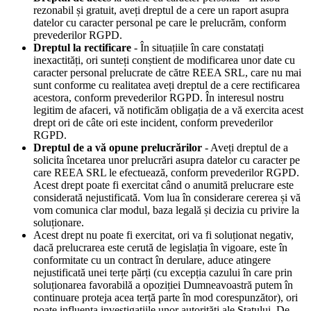
rezonabil și gratuit, aveți dreptul de a cere un raport asupra
datelor cu caracter personal pe care le prelucrăm, conform
prevederilor RGPD.
Dreptul la rectificare
- În situațiile în care constatați
inexactități, ori sunteți conștient de modificarea unor date cu
caracter personal prelucrate de către REEA SRL, care nu mai
sunt conforme cu realitatea aveți dreptul de a cere rectificarea
acestora, conform prevederilor RGPD. În interesul nostru
legitim de afaceri, vă notificăm obligația de a vă exercita acest
drept ori de câte ori este incident, conform prevederilor
RGPD.
Dreptul de a vă opune prelucrărilor
- Aveți dreptul de a
solicita încetarea unor prelucrări asupra datelor cu caracter pe
care REEA SRL le efectuează, conform prevederilor RGPD.
Acest drept poate fi exercitat când o anumită prelucrare este
considerată nejustificată. Vom lua în considerare cererea și vă
vom comunica clar modul, baza legală și decizia cu privire la
soluționare.
Acest drept nu poate fi exercitat, ori va fi soluționat negativ,
dacă prelucrarea este cerută de legislația în vigoare, este în
conformitate cu un contract în derulare, aduce atingere
nejustificată unei terțe părți (cu excepția cazului în care prin
soluționarea favorabilă a opoziției Dumneavoastră putem în
continuare proteja acea terță parte în mod corespunzător), ori
poate influența investigațiile unor autorități ale Statului. De